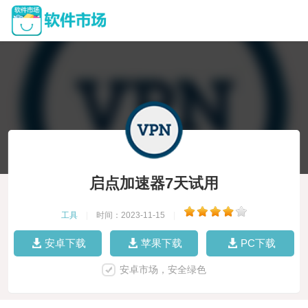
启点加速器7天试用
工具
|
时间：2023-11-15
|
安卓下载
苹果下载
PC下载
安卓市场，安全绿色