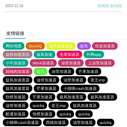
2023-12-16
支持
[0]
反对
[0]
友情链接
网站地图
QuickQ
旋风加速度器
旋风
优途加速器
旋风加速度器
旋风加速
坚果加速器
外网app
小牛加速器
tiktok加速器
油管加速器
上油管加速器
回锅肉加速器
旋风
油管加速器
芒果加速器
旋风加速度器
油管加速器
油管加速器
老王vnp
旋风加速度器
芒果加速器
小猫咪ciash加速器
快橙加速器
芒果加速器
旋风加速度器
旋风加速度器
油管加速器
quickq
老王vnp
旋风加速度器
酷通加速器
快橙加速器
quickq
quickq
小猫咪ciash加速器
西柚加速器
油管加速器
quickq