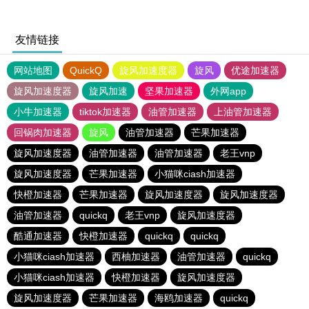
友情链接
网站地图
QuickQ
旋风加速度器
旋风
优途加速器
旋风加速度器
旋风加速
坚果加速器
外网app
小牛加速器
tiktok加速器
油管加速器
上油管加速器
回锅肉加速器
旋风
油管加速器
芒果加速器
旋风加速度器
油管加速器
油管加速器
老王vnp
旋风加速度器
芒果加速器
小猫咪ciash加速器
快橙加速器
芒果加速器
旋风加速度器
旋风加速度器
油管加速器
quickq
老王vnp
旋风加速度器
酷通加速器
快橙加速器
quickq
quickq
小猫咪ciash加速器
西柚加速器
油管加速器
quickq
小猫咪ciash加速器
快橙加速器
旋风加速度器
旋风加速度器
芒果加速器
海鸥加速器
quickq