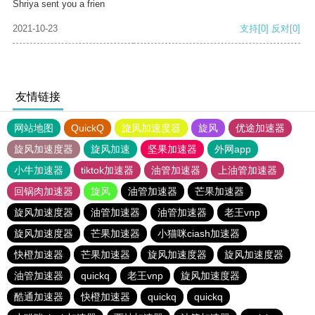
Shriya sent you a frien
2021-10-23
支持
[0]
反对
[0]
友情链接
网站地图
QuickQ
旋风加速度器
旋风
优途加速器
旋风加速度器
旋风加速
坚果加速器
外网app
小牛加速器
tiktok加速器
油管加速器
上油管加速器
回锅肉加速器
旋风
油管加速器
芒果加速器
旋风加速度器
油管加速器
油管加速器
老王vnp
旋风加速度器
芒果加速器
小猫咪ciash加速器
快橙加速器
芒果加速器
旋风加速度器
旋风加速度器
油管加速器
quickq
老王vnp
旋风加速度器
酷通加速器
快橙加速器
quickq
quickq