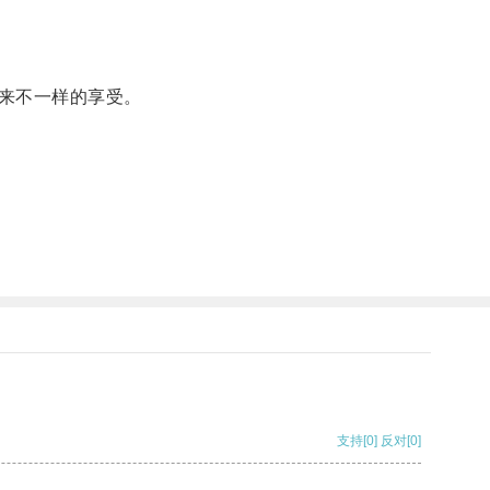
来不一样的享受。
支持
[0]
反对
[0]